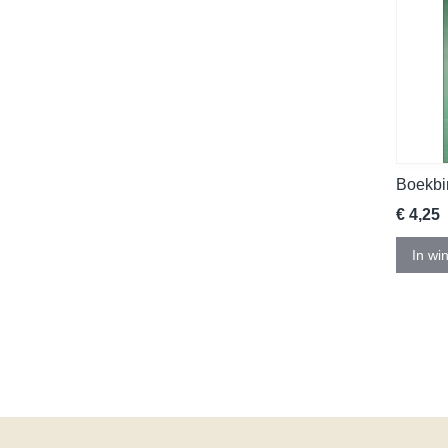
Boekbi
€ 4,25
In wi