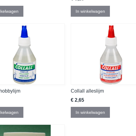
nkelwagen
In winkelwagen
 hobbylijm
Collall alleslijm
€ 2,65
nkelwagen
In winkelwagen