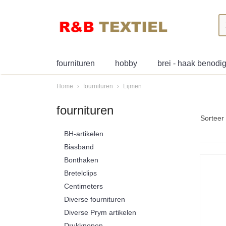
fournituren
hobby
brei - haak benod
Home
›
fournituren
›
Lijmen
fournituren
Sortee
BH-artikelen
Biasband
Bonthaken
Bretelclips
Centimeters
Diverse fournituren
Diverse Prym artikelen
Drukknopen