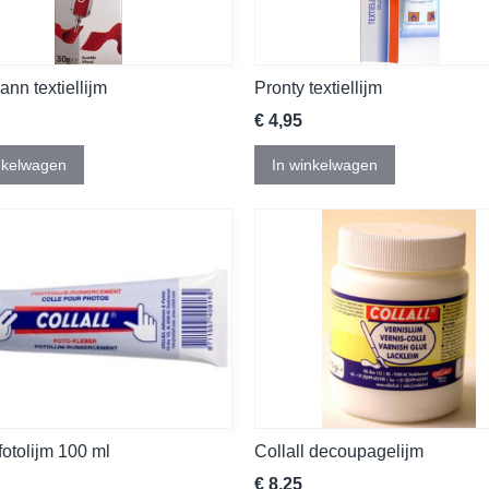
nn textiellijm
Pronty textiellijm
€ 4,95
nkelwagen
In winkelwagen
 fotolijm 100 ml
Collall decoupagelijm
€ 8,25