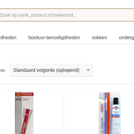
igdheden
borduur-benodigdheden
sokken
onder
r op: