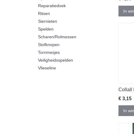
Reparatiedoek
In wi
Ritsen
Siernieten
Spelden
Scharen/Rolmessen
Stofknopen
Tornmesjes
Veiligheidsspelden
Vlieseline
Collall
€ 3,15
In wi