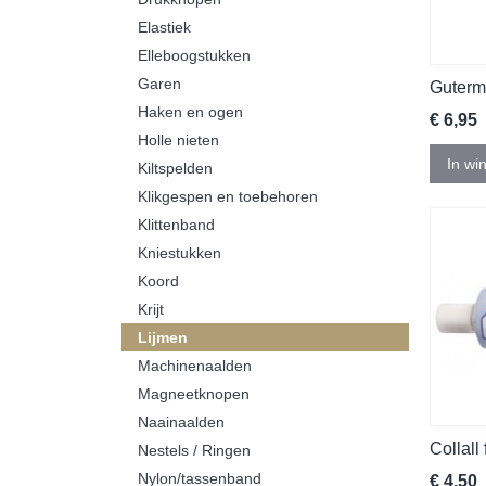
Elastiek
Elleboogstukken
Garen
Guterma
Haken en ogen
€ 6,95
Holle nieten
In wi
Kiltspelden
Klikgespen en toebehoren
Klittenband
Kniestukken
Koord
Krijt
Lijmen
Machinenaalden
Magneetknopen
Naainaalden
Collall
Nestels / Ringen
Nylon/tassenband
€ 4,50