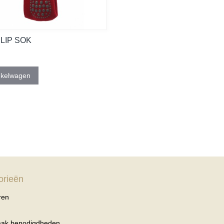
SLIP SOK
nkelwagen
orieën
ren
haak benodigdheden