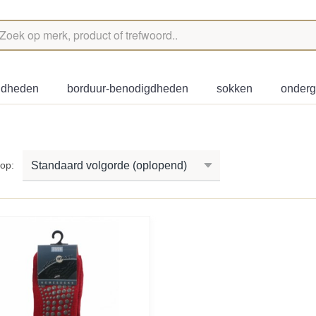
igdheden
borduur-benodigdheden
sokken
onder
r op: