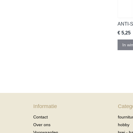
ANTI-
€ 5,25
In wi
Informatie
Categ
Contact
fournitu
Over ons
hobby
Voorwaarden
brei - 