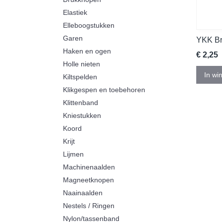
Elastiek
Elleboogstukken
Garen
YKK Br
Haken en ogen
€ 2,25
Holle nieten
In wi
Kiltspelden
Klikgespen en toebehoren
Klittenband
Kniestukken
Koord
Krijt
Lijmen
Machinenaalden
Magneetknopen
Naainaalden
Nestels / Ringen
Nylon/tassenband