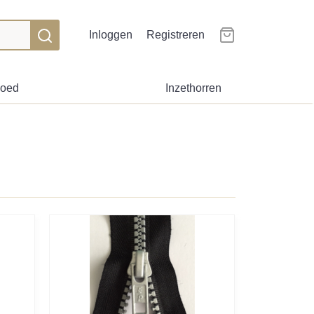
Inloggen
Registreren
goed
Inzethorren