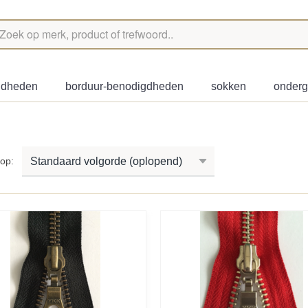
igdheden
borduur-benodigdheden
sokken
onder
r op: