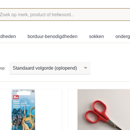
igdheden
borduur-benodigdheden
sokken
onder
r op: