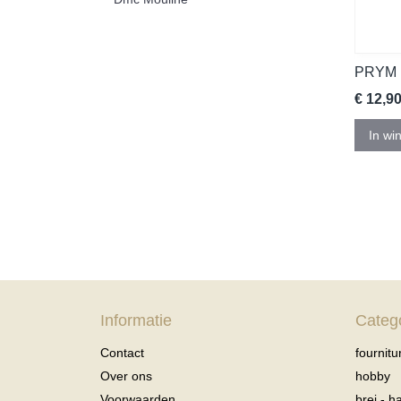
PRYM
€ 12,9
In wi
Informatie
Categ
Contact
fournitu
Over ons
hobby
Voorwaarden
brei - 