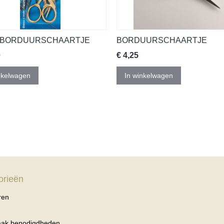
 BORDUURSCHAARTJE
BORDUURSCHAARTJE
0
€ 4,25
nkelwagen
In winkelwagen
orieën
ren
haak benodigdheden