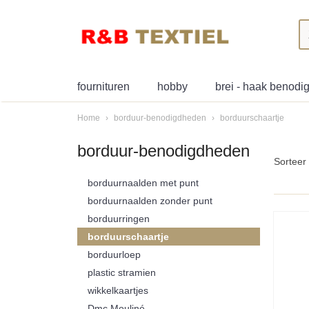
fournituren
hobby
brei - haak benod
Home
›
borduur-benodigdheden
›
borduurschaartje
borduur-benodigdheden
Sortee
borduurnaalden met punt
borduurnaalden zonder punt
borduurringen
borduurschaartje
borduurloep
plastic stramien
wikkelkaartjes
Dmc Mouliné