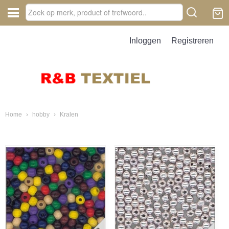
Inloggen
Registreren
Home
›
hobby
›
Kralen