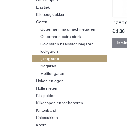
Elastiek
Elleboogstukken
Garen
IJZER
Gütermann naaimachinegaren
€ 1,00
Gutermann extra sterk
In wi
Goldmann naaimachinegaren
lockgaren
ijzergaren
rijggaren
Mettler garen
Haken en ogen
Holle nieten
Kiltspelden
Klikgespen en toebehoren
Klittenband
Kniestukken
Koord