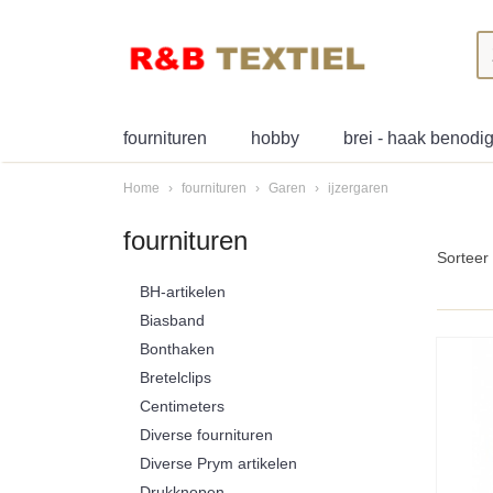
fournituren
hobby
brei - haak benod
Home
›
fournituren
›
Garen
›
ijzergaren
fournituren
Sortee
BH-artikelen
Biasband
Bonthaken
Bretelclips
Centimeters
Diverse fournituren
Diverse Prym artikelen
Drukknopen