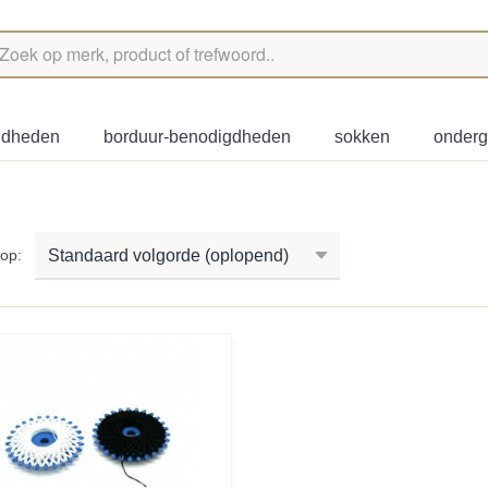
igdheden
borduur-benodigdheden
sokken
onder
r op: