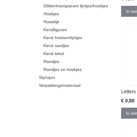
Glitter/transparant lijntjes/hoekjes
In wi
Hoekjes
Huwelijk
Kerstfiguren
Kerst hoeken/lijntjes
Kerst randjes
Kerst tekst
Randjes
Randjes en hoekjes
Styropor
Verpakkingsmateriaal
Letters
€ 0,80
In wi