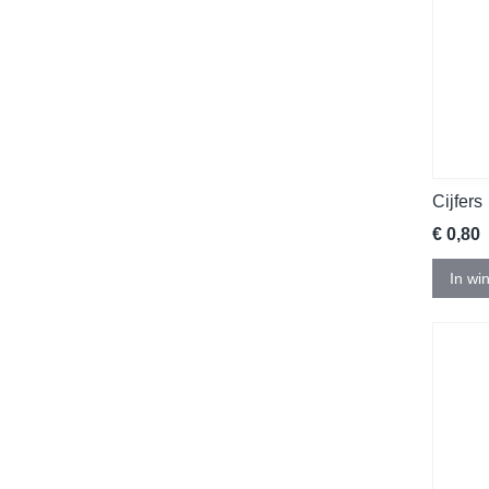
Cijfers
€ 0,80
In wi