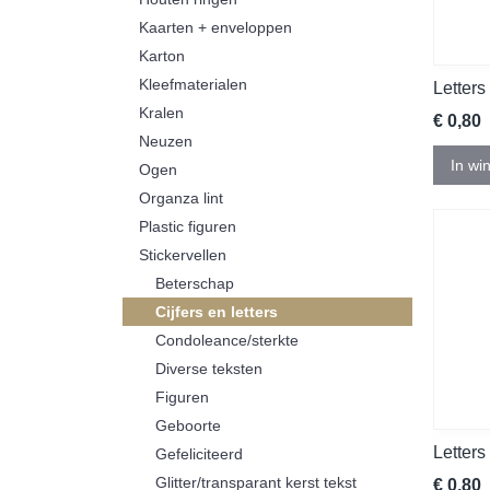
Kaarten + enveloppen
Karton
Kleefmaterialen
Letters
Kralen
€ 0,80
Neuzen
In wi
Ogen
Organza lint
Plastic figuren
Stickervellen
Beterschap
Cijfers en letters
Condoleance/sterkte
Diverse teksten
Figuren
Geboorte
Letters
Gefeliciteerd
Glitter/transparant kerst tekst
€ 0,80