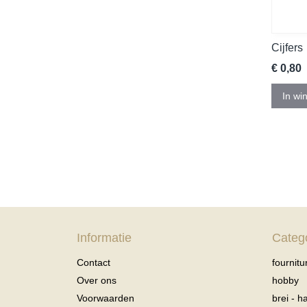
Cijfers
€ 0,80
In wi
Informatie
Categ
Contact
fournitu
Over ons
hobby
Voorwaarden
brei - 