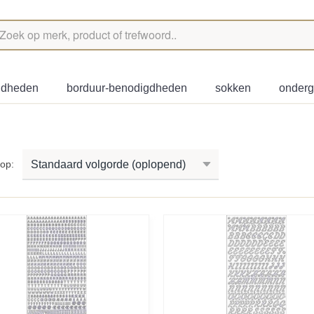
igdheden
borduur-benodigdheden
sokken
onder
r op: