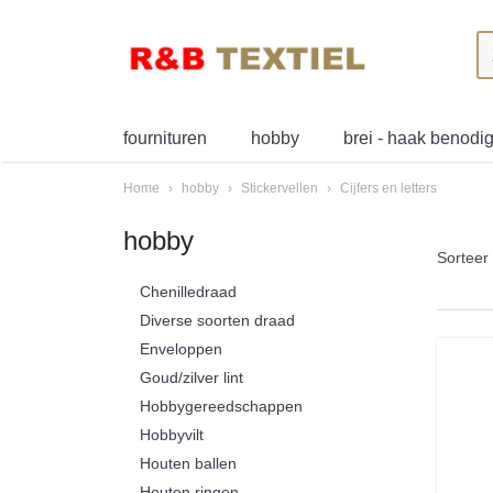
fournituren
hobby
brei - haak benod
Home
›
hobby
›
Stickervellen
›
Cijfers en letters
hobby
Sortee
Chenilledraad
Diverse soorten draad
Enveloppen
Goud/zilver lint
Hobbygereedschappen
Hobbyvilt
Houten ballen
Houten ringen