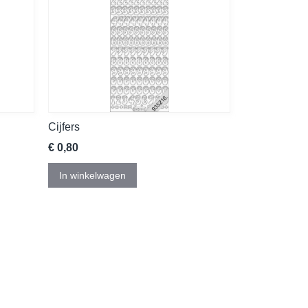
Cijfers
€ 0,80
In winkelwagen