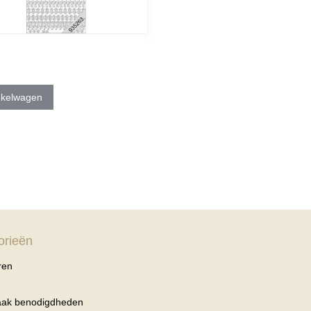
nkelwagen
orieën
ren
haak benodigdheden