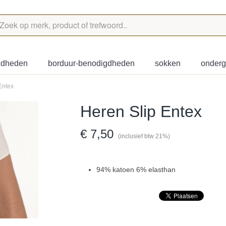
igdheden
borduur-benodigdheden
sokken
onder
Entex
Heren Slip Entex
€ 7,50
(inclusief btw 21%)
94% katoen 6% elasthan