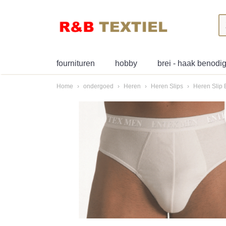
fournituren
hobby
brei - haak benod
Home
›
ondergoed
›
Heren
›
Heren Slips
›
Heren Slip 