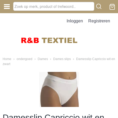
Inloggen
Registreren
Home
›
ondergoed
›
Dames
›
Dames slips
›
Damesslip Capriccio wit en
zwart
Damesslip Capriccio wit en