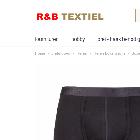
fournituren
hobby
brei - haak benod
Home
›
ondergoed
›
Heren
›
Heren Boxershorts
›
Boxe