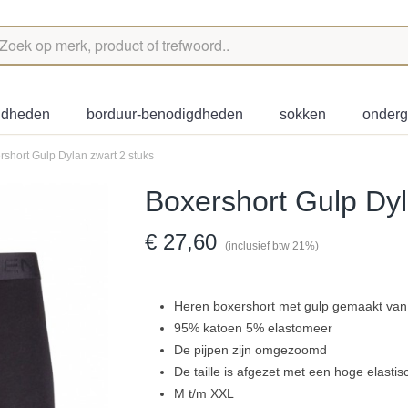
igdheden
borduur-benodigdheden
sokken
onder
rshort Gulp Dylan zwart 2 stuks
Boxershort Gulp Dyl
€ 27,60
(inclusief btw 21%)
Heren boxershort met gulp gemaakt van e
95% katoen 5% elastomeer
De pijpen zijn omgezoomd
De taille is afgezet met een hoge elastis
M t/m XXL