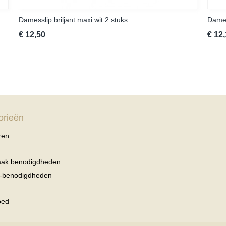
Damesslip briljant maxi wit 2 stuks
Dames
€ 12,50
€ 12
orieën
ren
haak benodigdheden
r-benodigdheden
oed