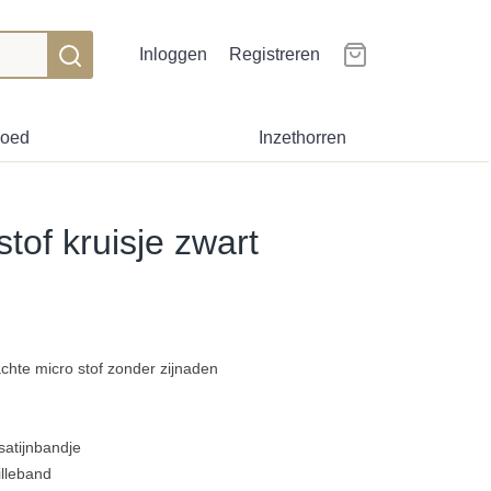
Inloggen
Registreren
goed
Inzethorren
tof kruisje zwart
chte micro stof zonder zijnaden
satijnbandje
illeband