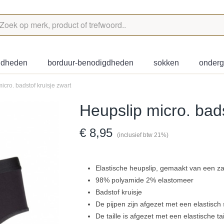
igdheden
borduur-benodigdheden
sokken
onder
icro. badstof kruisje zwart
Heupslip micro. bads
€ 8,95
(inclusief btw 21%)
Elastische heupslip, gemaakt van een za
98% polyamide 2% elastomeer
Badstof kruisje
De pijpen zijn afgezet met een elastisch 
De taille is afgezet met een elastische ta