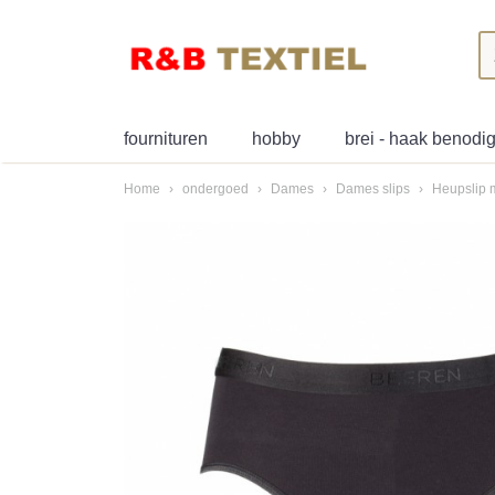
fournituren
hobby
brei - haak benod
Home
›
ondergoed
›
Dames
›
Dames slips
›
Heupslip m