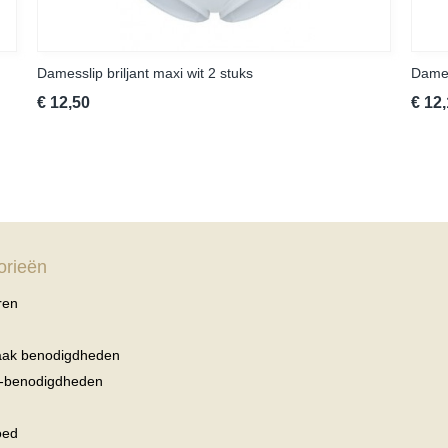
Damesslip briljant maxi wit 2 stuks
Dames
€ 12,50
€ 12
orieën
ren
haak benodigdheden
r-benodigdheden
oed