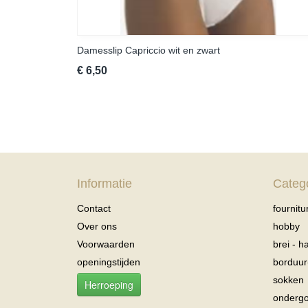
Damesslip Capriccio wit en zwart
€ 6,50
Informatie
Categ
Contact
fournitu
Over ons
hobby
Voorwaarden
brei - 
openingstijden
borduu
sokken
Herroeping
onderg