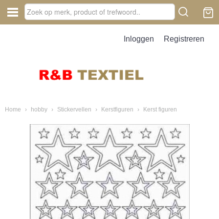
Inloggen
Registreren
Home
›
hobby
›
Stickervellen
›
Kerstfiguren
›
Kerst figuren