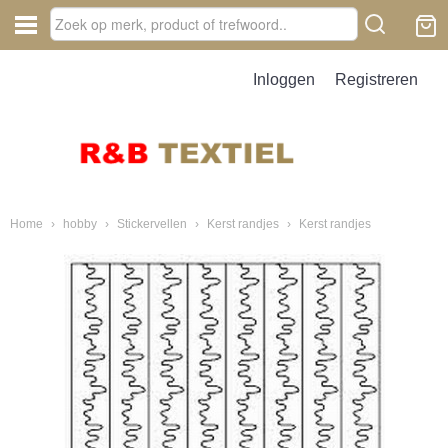
Inloggen
Registreren
Home
›
hobby
›
Stickervellen
›
Kerst randjes
›
Kerst randjes