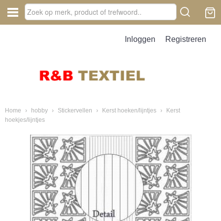
Inloggen
Registreren
Home
›
hobby
›
Stickervellen
›
Kerst hoeken/lijntjes
›
Kerst
hoekjes/lijntjes