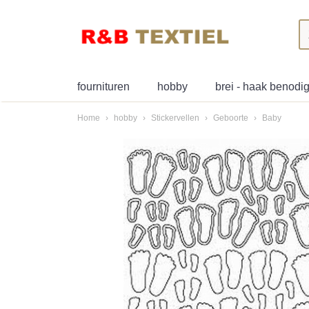
fournituren
hobby
brei - haak benod
Home
›
hobby
›
Stickervellen
›
Geboorte
›
Baby