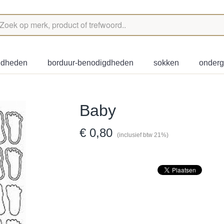
igdheden
borduur-benodigdheden
sokken
onder
Baby
€ 0,80
(inclusief btw 21%)