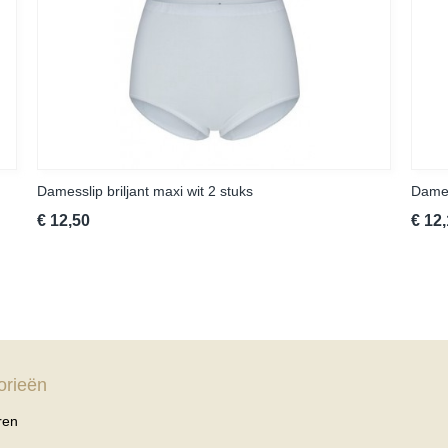
Damesslip briljant maxi wit 2 stuks
Dames
€ 12,50
€ 12
orieën
ren