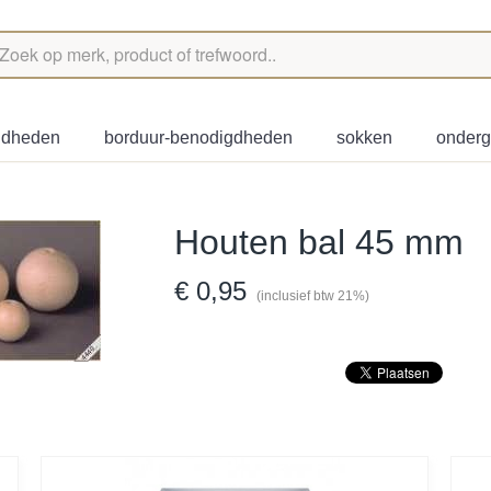
igdheden
borduur-benodigdheden
sokken
onder
Houten bal 45 mm
€ 0,95
(inclusief btw 21%)