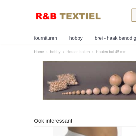
fournituren
hobby
brei - haak benod
Home
›
hobby
›
Houten ballen
›
Houten bal 45 mm
Ook interessant