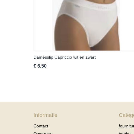
Damesslip Capriccio wit en zwart
€ 6,50
Informatie
Categ
Contact
fournitu
Over ons
hobby