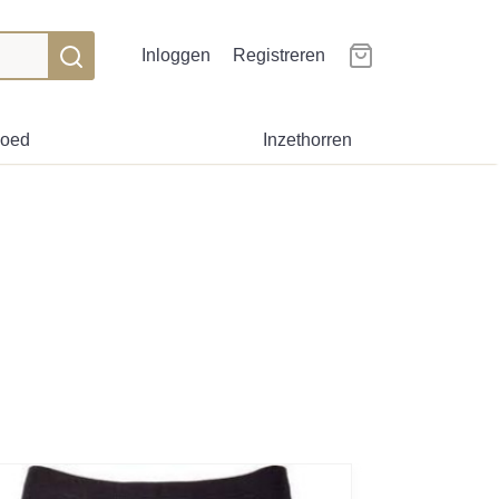
Inloggen
Registreren
goed
Inzethorren