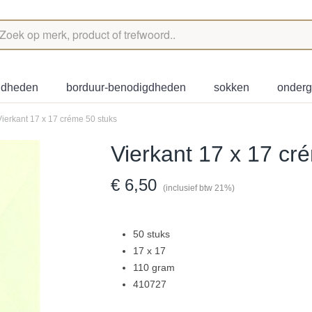
igdheden
borduur-benodigdheden
sokken
onder
Vierkant 17 x 17 créme 50 stuks
Vierkant 17 x 17 cr
€ 6,50
(inclusief btw 21%)
50 stuks
17 x 17
110 gram
410727