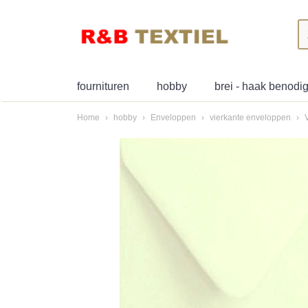
fournituren
hobby
brei - haak benod
Home
›
hobby
›
Enveloppen
›
vierkante enveloppen
›