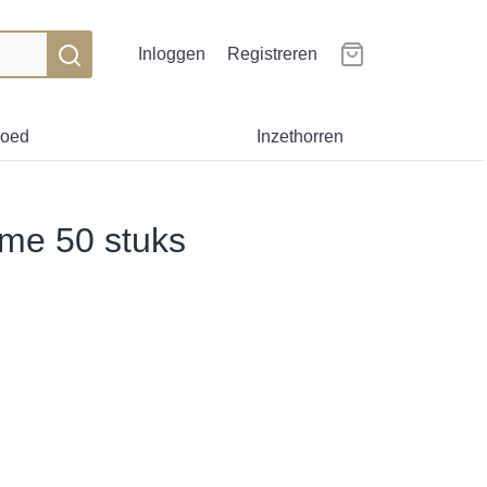
Inloggen
Registreren
goed
Inzethorren
éme 50 stuks