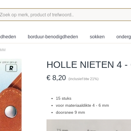
igdheden
borduur-benodigdheden
sokken
onder
 MM
HOLLE NIETEN 4 -
€ 8,20
(inclusief btw 21%)
15 stuks
voor materiaaldikte 4 - 6 mm
doorsnee 9 mm