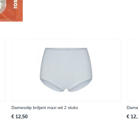
Damesslip briljant maxi wit 2 stuks
Dames
€ 12,50
€ 12