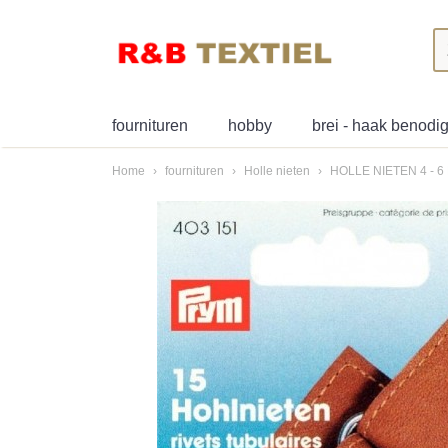
fournituren
hobby
brei - haak benod
Home
›
fournituren
›
Holle nieten
›
HOLLE NIETEN 4 - 6