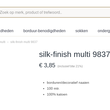
igdheden
borduur-benodigdheden
sokken
onder
multi
›
silk-finish multi 9837
silk-finish multi 983
€ 3,85
(inclusief btw 21%)
borduren/decoratief naaien
100 mtr.
100% katoen