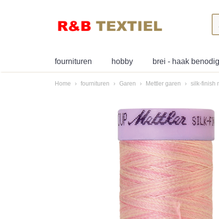
fournituren
hobby
brei - haak benod
Home
›
fournituren
›
Garen
›
Mettler garen
›
silk-finish 