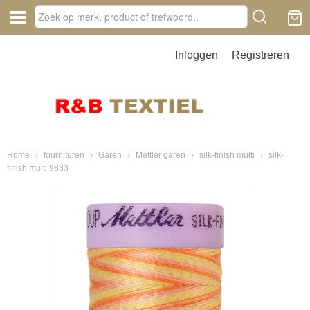
Inloggen
Registreren
Home
›
fournituren
›
Garen
›
Mettler garen
›
silk-finish multi
›
silk-
finish multi 9833