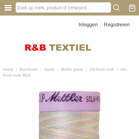
Inloggen
Registreren
Home
›
fournituren
›
Garen
›
Mettler garen
›
silk-finish multi
›
silk-
finish multi 9826