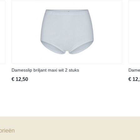
Damesslip briljant maxi wit 2 stuks
Dames
€ 12,50
€ 12
orieën