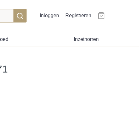
Inloggen
Registreren
goed
Inzethorren
71