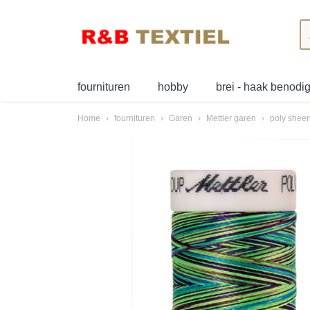
fournituren
hobby
brei - haak benod
Home
›
fournituren
›
Garen
›
Mettler garen
›
poly sheen