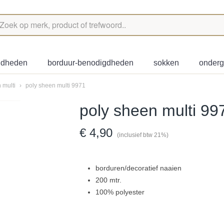
igdheden
borduur-benodigdheden
sokken
onder
 multi
›
poly sheen multi 9971
poly sheen multi 99
€ 4,90
(inclusief btw 21%)
borduren/decoratief naaien
200 mtr.
100% polyester