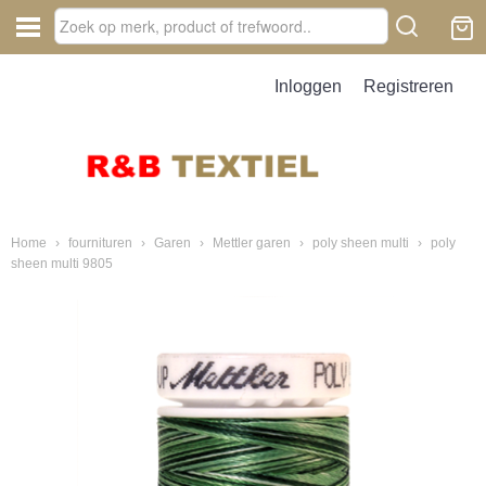
Inloggen
Registreren
Home
›
fournituren
›
Garen
›
Mettler garen
›
poly sheen multi
›
poly
sheen multi 9805