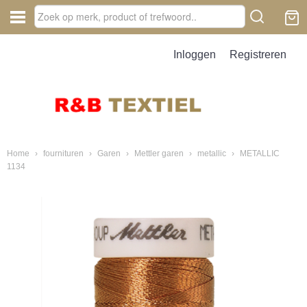
Inloggen
Registreren
Home
›
fournituren
›
Garen
›
Mettler garen
›
metallic
›
METALLIC
1134