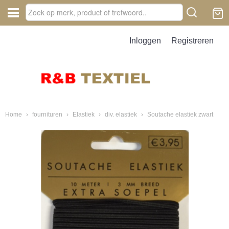
Inloggen
Registreren
Home
›
fournituren
›
Elastiek
›
div. elastiek
›
Soutache elastiek zwart