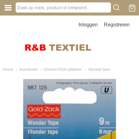
Inloggen
Registreren
Home
›
fournituren
›
Diverse Prym artikelen
›
Wonder tape