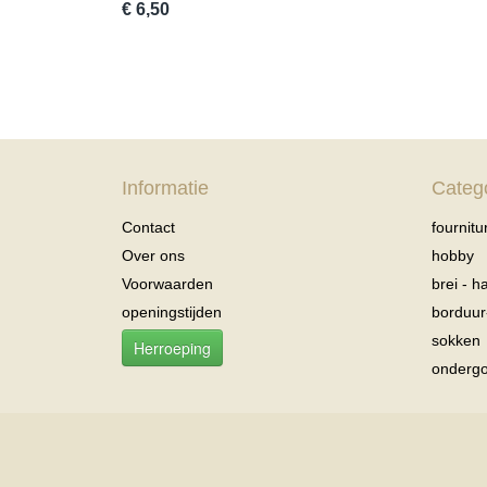
€ 6,50
Informatie
Categ
Contact
fournitu
Over ons
hobby
Voorwaarden
brei - 
openingstijden
borduu
sokken
Herroeping
onderg