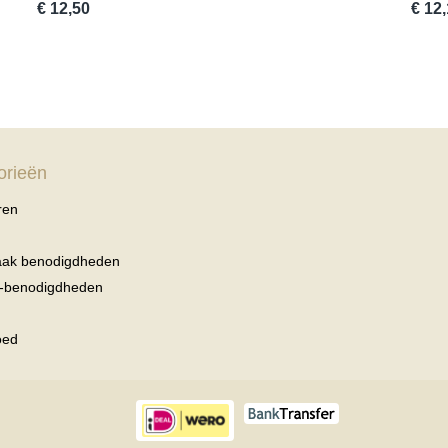
€ 12,50
€ 12
orieën
ren
haak benodigdheden
r-benodigdheden
oed