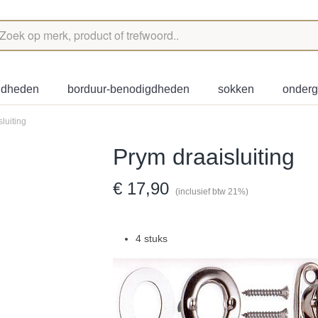
igdheden
borduur-benodigdheden
sokken
onder
luiting
Prym draaisluiting
€ 17,90
(inclusief btw 21%)
4 stuks