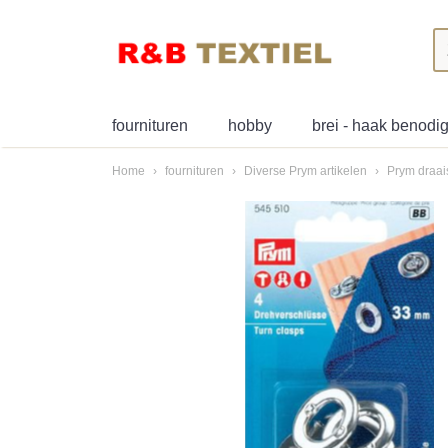
fournituren
hobby
brei - haak benod
Home
›
fournituren
›
Diverse Prym artikelen
›
Prym draais