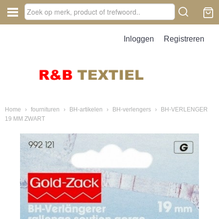
Inloggen
Registreren
Home
›
fournituren
›
BH-artikelen
›
BH-verlengers
›
BH-VERLENGER
19 MM ZWART