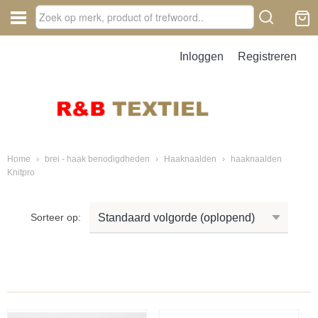
Inloggen
Registreren
Home
›
brei - haak benodigdheden
›
Haaknaalden
›
haaknaalden
Knitpro
Sorteer op: