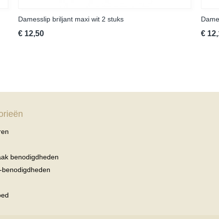
Damesslip briljant maxi wit 2 stuks
Dames
€ 12,50
€ 12
orieën
ren
haak benodigdheden
r-benodigdheden
oed