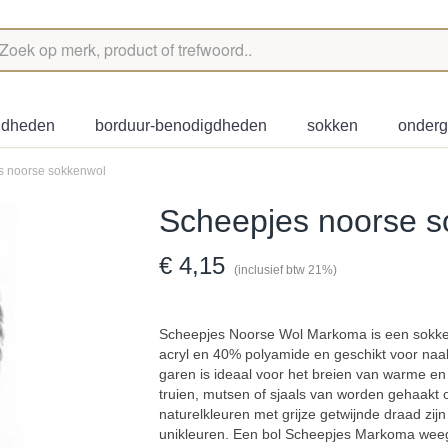
igdheden
borduur-benodigdheden
sokken
onder
s noorse sokkenwol
Scheepjes noorse s
€ 4,15
(inclusief btw 21%)
Scheepjes Noorse Wol Markoma is een sokke
acryl en 40% polyamide en geschikt voor naa
garen is ideaal voor het breien van warme en
truien, mutsen of sjaals van worden gehaakt o
naturelkleuren met grijze getwijnde draad zij
unikleuren. Een bol Scheepjes Markoma weeg