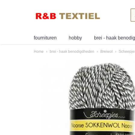
fournituren
hobby
brei - haak benod
Home
›
brei - haak benodigdheden
›
Breiwol
›
Scheepje