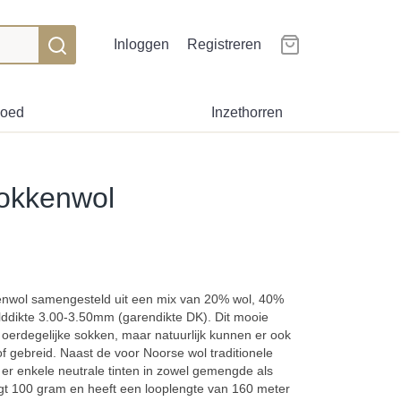
Inloggen
Registreren
goed
Inzethorren
okkenwol
nwol samengesteld uit een mix van 20% wol, 40%
lddikte 3.00-3.50mm (garendikte DK). Dit mooie
 oerdegelijke sokken, maar natuurlijk kunnen er ook
f gebreid. Naast de voor Noorse wol traditionele
n er enkele neutrale tinten in zowel gemengde als
t 100 gram en heeft een looplengte van 160 meter