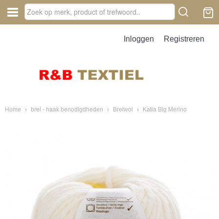
Inloggen
Registreren
Home
›
brei - haak benodigdheden
›
Breiwol
›
Katia Big Merino